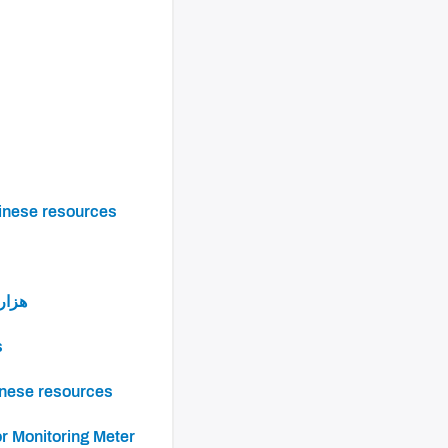
inese resources
sources هزارگی
s
nese resources