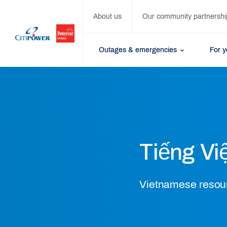
About us
Our community partnershi
Outages & emergencies
For 
Tiếng Vi
Vietnamese resou