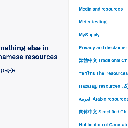
Media and resources
Meter testing
mySupply
mething else in
Privacy and disclaimer
tnamese resources
繁體中文 Traditional Ch
 page
าษาไทย Thai resources
Hazaragi re
العربية Arabic resource
简体中文 Simplified Chi
Notification of Generator Monitoring Meter