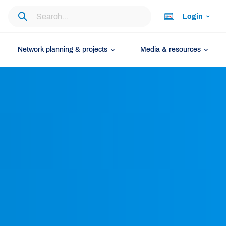
Login
Network planning & projects
Media & resources