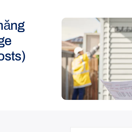
năng
ge
osts)