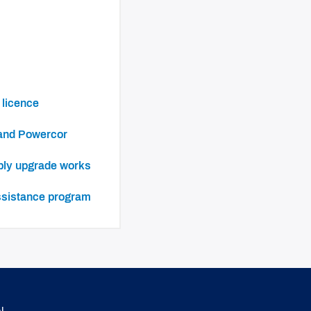
 licence
 and Powercor
ply upgrade works
ssistance program