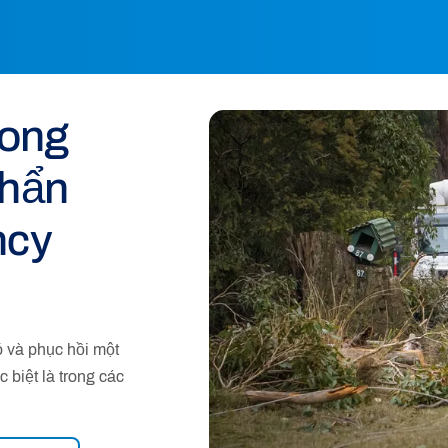
rong
khẩn
ncy
ó và phục hồi một
 biệt là trong các