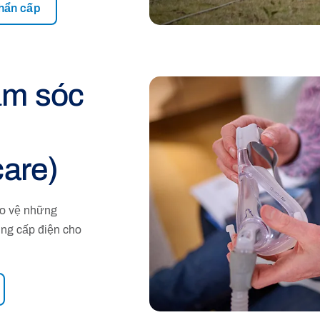
hẩn cấp
ăm sóc
care)
ảo vệ những
ng cấp điện cho