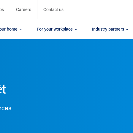
ps
Careers
Contact us
your home
For your workplace
Industry partners
ệt
rces