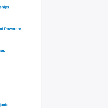
ships
and Powercor
ies
jects